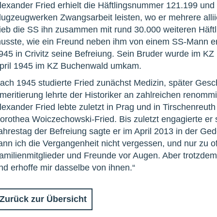
lexander Fried erhielt die Häftlingsnummer 121.199 und
lugzeugwerken Zwangsarbeit leisten, wo er mehrere alli
rieb die SS ihn zusammen mit rund 30.000 weiteren Häft
usste, wie ein Freund neben ihm von einem SS-Mann ers
945 in Crivitz seine Befreiung. Sein Bruder wurde im KZ
pril 1945 im KZ Buchenwald umkam.
ach 1945 studierte Fried zunächst Medizin, später Gesch
meritierung lehrte der Historiker an zahlreichen renommi
lexander Fried lebte zuletzt in Prag und in Tirschenreuth
orothea Woiczechowski-Fried. Bis zuletzt engagierte er 
ahrestag der Befreiung sagte er im April 2013 in der Ge
ann ich die Vergangenheit nicht vergessen, und nur zu o
amilienmitglieder und Freunde vor Augen. Aber trotzdem
nd erhoffe mir dasselbe von ihnen.“
Zurück zur Übersicht