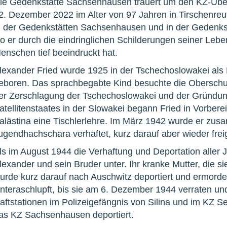
ie Gedenkstätte Sachsenhausen trauert um den KZ-Überl
2. Dezember 2022 im Alter von 97 Jahren in Tirschenreuth
n der Gedenkstätten Sachsenhausen und in der Gedenks
o er durch die eindringlichen Schilderungen seiner Lebe
enschen tief beeindruckt hat.
lexander Fried wurde 1925 in der Tschechoslowakei als Ki
eboren. Das sprachbegabte Kind besuchte die Oberschu
er Zerschlagung der Tschechoslowakei und der Gründung 
atellitenstaates in der Slowakei begann Fried in Vorber
alästina eine Tischlerlehre. Im März 1942 wurde er zu
ugendhachschara verhaftet, kurz darauf aber wieder fr
ls im August 1944 die Verhaftung und Deportation aller 
lexander und sein Bruder unter. Ihr kranke Mutter, die 
urde kurz darauf nach Auschwitz deportiert und ermorde
nteraschlupft, bis sie am 6. Dezember 1944 verraten un
aftstationen im Polizeigefängnis von Silina und im KZ 
as KZ Sachsenhausen deportiert.