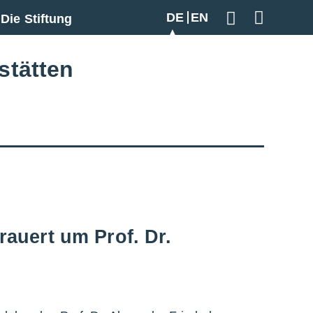
DE
EN
Die Stiftung
Geben Sie hier
stätten
auert um Prof. Dr.