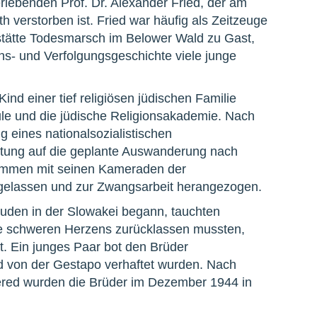
ebenden Prof. Dr. Alexander Fried, der am
 verstorben ist. Fried war häufig als Zeitzeuge
tätte Todesmarsch im Belower Wald zu Gast,
ns- und Verfolgungsgeschichte viele junge
nd einer tief religiösen jüdischen Familie
le und die jüdische Religionsakademie. Nach
eines nationalsozialistischen
eitung auf die geplante Auswanderung nach
sammen mit seinen Kameraden der
eigelassen und zur Zwangsarbeit herangezogen.
Juden in der Slowakei begann, tauchten
sie schweren Herzens zurücklassen mussten,
t. Ein junges Paar bot den Brüder
d von der Gestapo verhaftet wurden. Nach
Sered wurden die Brüder im Dezember 1944 in