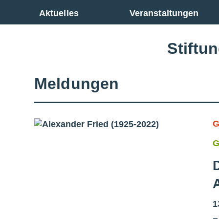
Zur Gesamtübersicht
Aktuelles
Veranstaltungen
Stiftu
Meldungen
G
G
1