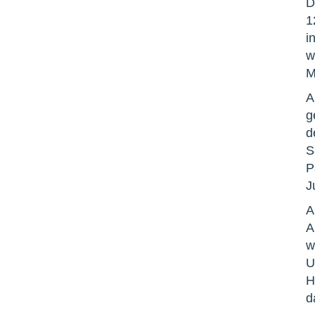
D
1
i
w
M
A
g
d
S
P
J
A
A
w
U
H
d