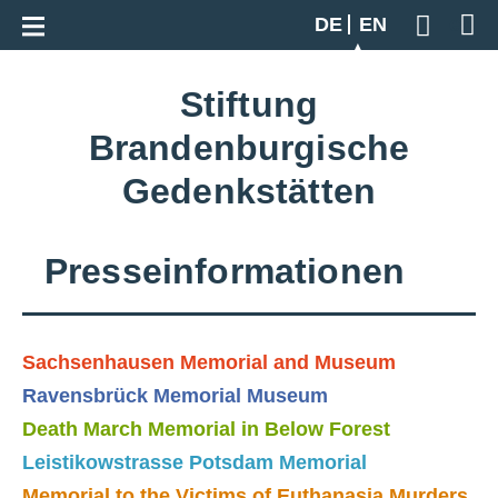
Go back to overview
DE
EN
Geben S
Stiftung
Brandenburgische
Gedenkstätten
Presseinformationen
Sachsenhausen Memorial and Museum
Ravensbrück Memorial Museum
Death March Memorial in Below Forest
Leistikowstrasse Potsdam Memorial
Memorial to the Victims of Euthanasia Murders