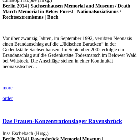
Christoph Kopke (Hrsg.)
Berlin 2014 |
Sachsenhausen Memorial and Museum
/
Death
March Memorial in Below Forest
|
Nationalsozialismus
/
Rechtsextremismus
|
Buch
Vor über zwanzig Jahren, im September 1992, verübten Neonazis
einen Brandanschlag auf die „Jüdischen Baracken“ in der
Gedenkstätte Sachsenhausen. Im September 2002 erfolgte ein
Brandanschlag auf die Gedenkstätte Todesmarsch im Belower Wald
bei Wittstock. Die Anschläge stehen in einer Kontinuität
neonazistischer…
more
order
Das Frauen-Konzentrationslager Ravensbrück
Insa Eschebach (Hrsg.)
Berlin 2014 |
Ravensbrück Memorial Museum
|