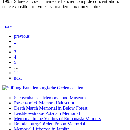
1993. Située au coeur même de l’ancien camp de concentration,
cette exposition renvoie à sa manière aux douze autres…
more
previous
1
…
3
4
5
…
12
next
Sachsenhausen Memorial and Museum
Ravensbrück Memorial Museum
Death March Memorial in Below Forest
Leistikowstrasse Potsdam Memorial
Memorial to the Victims of Euthanasia Murders
Brandenburg-Görden Prison Memorial
Memorial Lieberose in Jamlitz