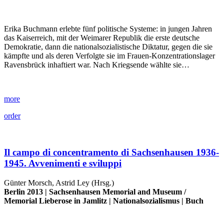
Erika Buchmann erlebte fünf politische Systeme: in jungen Jahren
das Kaiserreich, mit der Weimarer Republik die erste deutsche
Demokratie, dann die nationalsozialistische Diktatur, gegen die sie
kämpfte und als deren Verfolgte sie im Frauen-Konzentrationslager
Ravensbrück inhaftiert war. Nach Kriegsende wählte sie…
more
order
Il campo di concentramento di Sachsenhausen 1936-
1945. Avvenimenti e sviluppi
Günter Morsch, Astrid Ley (Hrsg.)
Berlin 2013 |
Sachsenhausen Memorial and Museum
/
Memorial Lieberose in Jamlitz
|
Nationalsozialismus
|
Buch