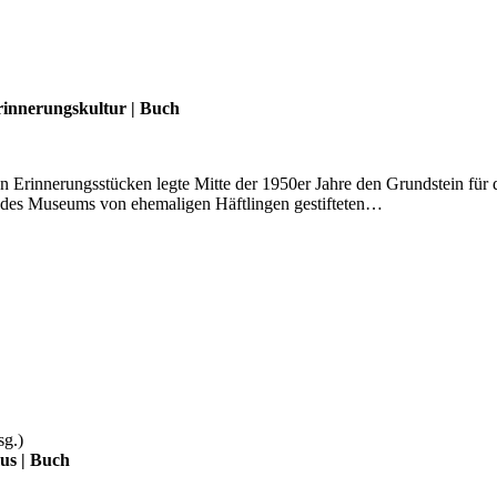
rinnerungskultur
|
Buch
on Erinnerungsstücken legte Mitte der 1950er Jahre den Grundstein fü
 des Museums von ehemaligen Häftlingen gestifteten…
sg.)
mus
|
Buch