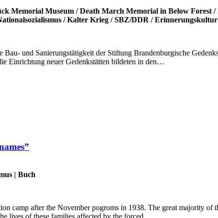
ück Memorial Museum
/
Death March Memorial in Below Forest
/
ationalsozialismus
/
Kalter Krieg
/
SBZ/DDR
/
Erinnerungskultur
he Bau- und Sanierungstätigkeit der Stiftung Brandenburgische Gedenk
e Einrichtung neuer Gedenkstätten bildeten in den…
 names”
smus
|
Buch
n camp after the November pogroms in 1938. The great majority of the
e lives of these families affected by the forced…