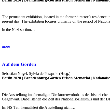
Berlin 2020 |
Brandenburg-Görden Prison Memorial
|
Nationalso
The permanent exhibition, located in the former director’s residence 
present day. The exhibition focuses primarily on the period of Natio
In the Nazi section…
more
Auf dem Görden
Sebastian Nagel, Sylvia de Pasquale (Hrsg.)
Berlin 2020 |
Brandenburg-Görden Prison Memorial
|
Nationalso
Die Ausstellung im ehemaligen Direktorenwohnhaus des historischen
Gegenwart. Dabei stehen die Zeit des Nationalsozialismus und der 
Im NS-Teil thematisiert die Ausstellung nicht…