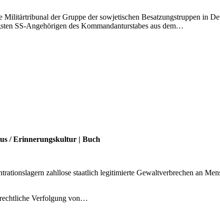
e Militärtribunal der Gruppe der sowjetischen Besatzungstruppen in D
chtigsten SS-Angehörigen des Kommandanturstabes aus dem…
mus
/
Erinnerungskultur
|
Buch
ntrationslagern zahllose staatlich legitimierte Gewaltverbrechen an 
afrechtliche Verfolgung von…