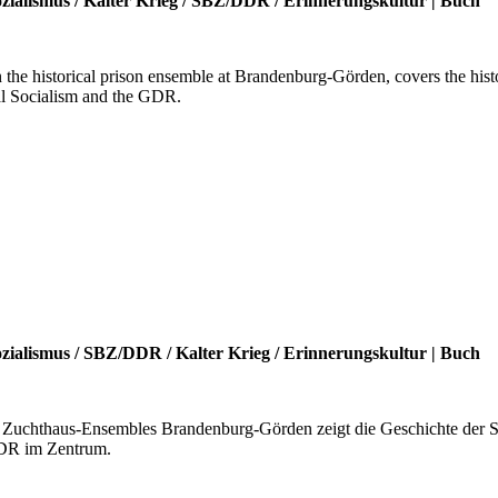
zialismus
/
Kalter Krieg
/
SBZ/DDR
/
Erinnerungskultur
|
Buch
in the historical prison ensemble at Brandenburg-Görden, covers the hi
nal Socialism and the GDR.
zialismus
/
SBZ/DDR
/
Kalter Krieg
/
Erinnerungskultur
|
Buch
 Zuchthaus-Ensembles Brandenburg-Görden zeigt die Geschichte der St
DDR im Zentrum.