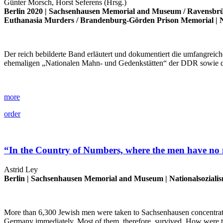
Günter Morsch, Horst Seferens (Hrsg.)
Berlin 2020 |
Sachsenhausen Memorial and Museum
/
Ravensbr
Euthanasia Murders
/
Brandenburg-Görden Prison Memorial
|
N
Der reich bebilderte Band erläutert und dokumentiert die umfangreic
ehemaligen „Nationalen Mahn- und Gedenkstätten“ der DDR sowie di
more
order
“In the Country of Numbers, where the men have no
Astrid Ley
Berlin |
Sachsenhausen Memorial and Museum
|
Nationalsoziali
More than 6,300 Jewish men were taken to Sachsenhausen concentratio
Germany immediately. Most of them, therefore, survived. How were th