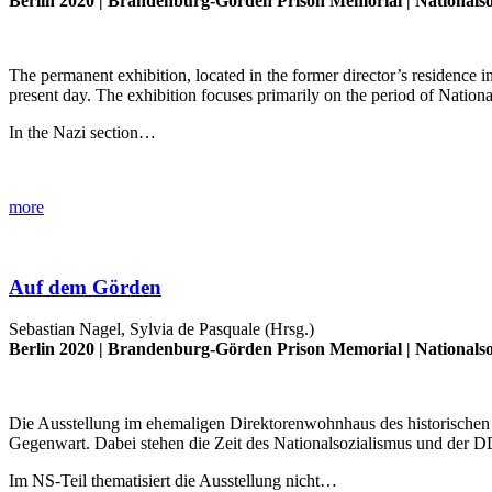
Berlin 2020 |
Brandenburg-Görden Prison Memorial
|
Nationalso
The permanent exhibition, located in the former director’s residence 
present day. The exhibition focuses primarily on the period of Natio
In the Nazi section…
more
Auf dem Görden
Sebastian Nagel, Sylvia de Pasquale (Hrsg.)
Berlin 2020 |
Brandenburg-Görden Prison Memorial
|
Nationalso
Die Ausstellung im ehemaligen Direktorenwohnhaus des historischen
Gegenwart. Dabei stehen die Zeit des Nationalsozialismus und der 
Im NS-Teil thematisiert die Ausstellung nicht…