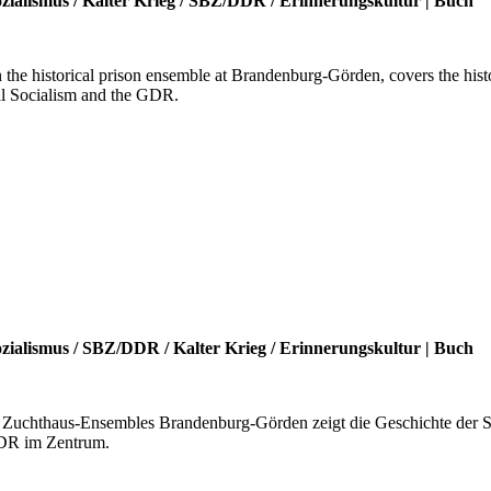
zialismus
/
Kalter Krieg
/
SBZ/DDR
/
Erinnerungskultur
|
Buch
in the historical prison ensemble at Brandenburg-Görden, covers the hi
nal Socialism and the GDR.
zialismus
/
SBZ/DDR
/
Kalter Krieg
/
Erinnerungskultur
|
Buch
 Zuchthaus-Ensembles Brandenburg-Görden zeigt die Geschichte der St
DDR im Zentrum.