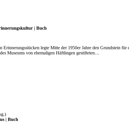
rinnerungskultur
|
Buch
on Erinnerungsstücken legte Mitte der 1950er Jahre den Grundstein fü
 des Museums von ehemaligen Häftlingen gestifteten…
sg.)
mus
|
Buch