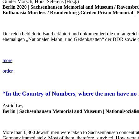
Günter Morsch, Horst Seferens (Hrsg.)
Berlin 2020 |
Sachsenhausen Memorial and Museum
/
Ravensbr
Euthanasia Murders
/
Brandenburg-Görden Prison Memorial
|
N
Der reich bebilderte Band erläutert und dokumentiert die umfangreic
ehemaligen „Nationalen Mahn- und Gedenkstätten“ der DDR sowie di
more
order
“In the Country of Numbers, where the men have no
Astrid Ley
Berlin |
Sachsenhausen Memorial and Museum
|
Nationalsoziali
More than 6,300 Jewish men were taken to Sachsenhausen concentratio
Germany immediately. Most of them, therefore, survived. How were th