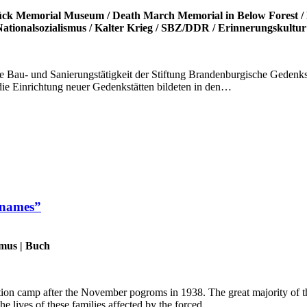
ück Memorial Museum
/
Death March Memorial in Below Forest
/
ationalsozialismus
/
Kalter Krieg
/
SBZ/DDR
/
Erinnerungskultur
he Bau- und Sanierungstätigkeit der Stiftung Brandenburgische Gedenk
e Einrichtung neuer Gedenkstätten bildeten in den…
 names”
smus
|
Buch
n camp after the November pogroms in 1938. The great majority of the
e lives of these families affected by the forced…