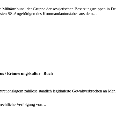
e Militärtribunal der Gruppe der sowjetischen Besatzungstruppen in D
chtigsten SS-Angehörigen des Kommandanturstabes aus dem…
mus
/
Erinnerungskultur
|
Buch
ntrationslagern zahllose staatlich legitimierte Gewaltverbrechen an 
afrechtliche Verfolgung von…