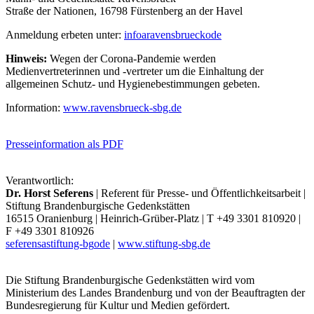
Straße der Nationen, 16798 Fürstenberg an der Havel
Anmeldung erbeten unter:
info
a
ravensbrueck
o
de
Hinweis:
Wegen der Corona-Pandemie werden
Medienvertreterinnen und -vertreter um die Einhaltung der
allgemeinen Schutz- und Hygienebestimmungen gebeten.
Information:
www.ravensbrueck-sbg.de
Presseinformation als PDF
Verantwortlich:
Dr. Horst Seferens
| Referent für Presse- und Öffentlichkeitsarbeit |
Stiftung Brandenburgische Gedenkstätten
16515 Oranienburg | Heinrich-Grüber-Platz | T +49 3301 810920 |
F +49 3301 810926
seferens
a
stiftung-bg
o
de
|
www.stiftung-sbg.de
Die Stiftung Brandenburgische Gedenkstätten wird vom
Ministerium des Landes Brandenburg und von der Beauftragten der
Bundesregierung für Kultur und Medien gefördert.