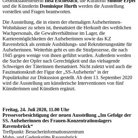
Gedenkstättenleiterin
Insa Eschebach
, die Kuratorin
Simone Erpel
und die Künstlerin
Dominique Hurth
werden die Ausstellung
vorstellen und Fragen beantworten.
Die Ausstellung, die in einem der ehemaligen Aufseherinnen-
Wohnhäuser zu sehen ist, thematisiert die Herkunft des weiblichen
Wachpersonals, die Gewaltverhältnisse im Lager, die
Karrieremöglichkeiten der Aufseherinnen sowie das KZ
Ravensbrück als zentrale Ausbildungs- und Rekrutierungsstätte für
Aufseherinnen. Weiterhin geht es um die Strafprozesse, die nach
1945 gegen wenige von ihnen geführt wurden. Außerdem werden
die Suche der Opfer nach Gerechtigkeit und das vielsagende
Schweigen der Täterinnen thematisiert. Nicht zuletzt wird auch die
Faszinationskraft der Figur der „SS-Aufseherin“ in der
Populärkultur zur Diskussion gestellt. Ab dem 13. September 2020
wird die Ausstellung um künstlerische Interventionen von fünf
Künstlerinnen und Künstlern ergänzt.
Freitag, 24. Juli 2020, 11.00 Uhr
Pressevorbesichtigung der neuen Ausstellung „Im Gefolge der
SS. Aufseherinnen des Frauen-Konzentrationslagers
Ravensbrück“
Treffpunkt: Besucherinformationszentrum
Mahn- und Gedenkstätte Ravensbrück