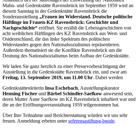
Mahn- und Gedenkstätte Ravensbrück im September 1959 wird an
diesem Samstag in der Gedenkstätte Ravensbrück die
Sonderausstellung
„Frauen im Widerstand. Deutsche politische
Häftlinge im Frauen-KZ Ravensbrück: Geschichte und
Nachgeschichte“
eröffnet. Sie erzählt die Lebensgeschichten von
acht weiblichen Häftlingen des KZ Ravensbrück aus West- und
Ostdeutschland, die das linke Spektrum des politischen
Widerstandes gegen den Nationalsozialismus repräsentieren.
Außerdem thematisiert sie die Konflikte Ravensbrück um die
Deutung des Nationalsozialismus beim Aufbau der Gedenkstätte.
Wir laden Sie ganz herzlich zu einer Pressevorbesichtigung der
Ausstellung in die Gedenkstätte Ravensbrück ein, und zwar am
Freitag, 13. September 2019, um 11.00 Uhr
. Dabei werden
Gedenkstättenleiterin
Insa Eschebach
, Ausstellungskurator
Henning Fischer
und
Bärbel Schindler-Saefkow
anwesend sein,
deren Mutter Änne Saefkow im KZ Ravensbrück inhaftiert war und
die an der Eröffnungsveranstaltung 1959 teilgenommen hat.
Über Ihre Teilnahme und Berichterstattung würden wir uns sehr
freuen. Anmeldung erbeten unter
seferens
a
stiftung-bg
o
de
.