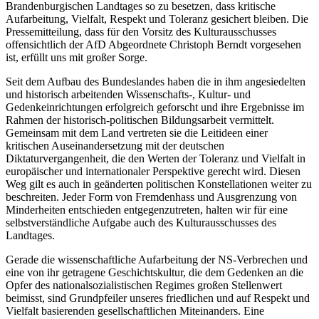
Brandenburgischen Landtages so zu besetzen, dass kritische
Aufarbeitung, Vielfalt, Respekt und Toleranz gesichert bleiben. Die
Pressemitteilung, dass für den Vorsitz des Kulturausschusses
offensichtlich der AfD Abgeordnete Christoph Berndt vorgesehen
ist, erfüllt uns mit großer Sorge.
Seit dem Aufbau des Bundeslandes haben die in ihm angesiedelten
und historisch arbeitenden Wissenschafts-, Kultur- und
Gedenkeinrichtungen erfolgreich geforscht und ihre Ergebnisse im
Rahmen der historisch-politischen Bildungsarbeit vermittelt.
Gemeinsam mit dem Land vertreten sie die Leitideen einer
kritischen Auseinandersetzung mit der deutschen
Diktaturvergangenheit, die den Werten der Toleranz und Vielfalt in
europäischer und internationaler Perspektive gerecht wird. Diesen
Weg gilt es auch in geänderten politischen Konstellationen weiter zu
beschreiten. Jeder Form von Fremdenhass und Ausgrenzung von
Minderheiten entschieden entgegenzutreten, halten wir für eine
selbstverständliche Aufgabe auch des Kulturausschusses des
Landtages.
Gerade die wissenschaftliche Aufarbeitung der NS-Verbrechen und
eine von ihr getragene Geschichtskultur, die dem Gedenken an die
Opfer des nationalsozialistischen Regimes großen Stellenwert
beimisst, sind Grundpfeiler unseres friedlichen und auf Respekt und
Vielfalt basierenden gesellschaftlichen Miteinanders. Eine