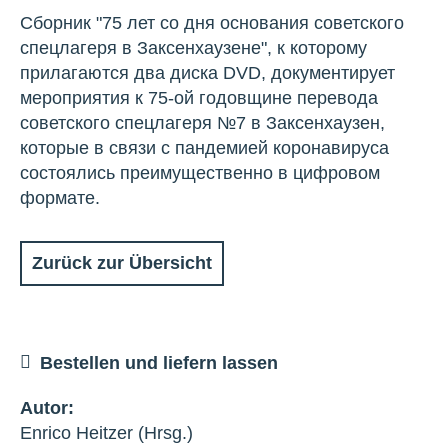
Сборник "75 лет со дня основания советского
спецлагеря в Заксенхаузене", к которому
прилагаются два диска DVD, документирует
мероприятия к 75-ой годовщине перевода
советского спецлагеря №7 в Заксенхаузен,
которые в связи с пандемией коронавируса
состоялись преимущественно в цифровом
формате.
Zurück zur Übersicht
Bestellen und liefern lassen
Autor:
Enrico Heitzer (Hrsg.)