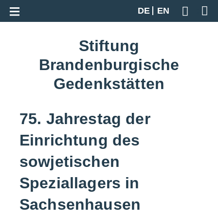
Zur Gesamtübersicht
DE
EN
Geben S
Stiftung
Brandenburgische
Gedenkstätten
75. Jahrestag der
Einrichtung des
sowjetischen
Speziallagers in
Sachsenhausen