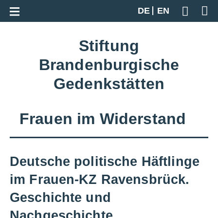
Zur Gesamtübersicht
DE
EN
Geben S
Stiftung
Brandenburgische
Gedenkstätten
Frauen im Widerstand
Deutsche politische Häftlinge
im Frauen-KZ Ravensbrück.
Geschichte und
Nachgeschichte