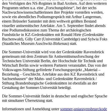
den Verfolgten des NS-Regimes in Bad Arolsen. Auf dem weiteren
Programm stehen u.a. eine „Forschungsbörse“, bei der sechs
Nachwuchswissenschaftlerinnen ihre Projekte vorstellen werden,
sowie ein abendliches Podiumsgespräch mit Arthur Langerman,
einem Brüsseler Sammler mit dem weltweit größten Bestand
visueller antisemitischer Artefakte. Am 5. September findet abends
eine Podiumsdiskussion zum Thema der archäologischen
Fundstücke in KZ-Gedenkstätten mit Ronald Hirte (Gedenkstätte
Buchenwald), Gilly Carr (Universität Cambridge) und Sylwia Foks
(Staatliches Museum Auschwitz-Birkenau) statt.
Die Sommer-Universität wird von der Gedenkstätte Ravensbrück
gemeinsam mit dem Zentrum für Antisemitismusforschung der
Technischen Universität Berlin, der Hochschule für Technik und
Wirtschaft Berlin sowie weiteren Partnern veranstaltet. Das von der
Volkswagen-Stiftung geförderte Forschungsprojekt „Material –
Beziehung – Geschlecht. Artefakte aus den KZ Ravensbrück und
Sachsenhausen“ der Mahn- und Gedenkstätte Ravensbrück /
Stiftung Brandenburgische Gedenkstätten ist ebenfalls an der
Gestaltung der Sommer-Universität beteiligt.
Die Sommer-Universität findet in deutscher und englischer Sprache
mit simultaner Übersetzung statt.
Informationen und Anmeldung unter
sommer-uni
a
ravensbrueck
o
de