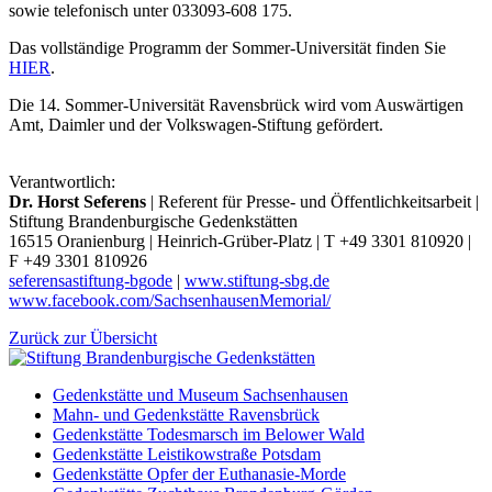
sowie telefonisch unter 033093-608 175.
Das vollständige Programm der Sommer-Universität finden Sie
HIER
.
Die 14. Sommer-Universität Ravensbrück wird vom Auswärtigen
Amt, Daimler und der Volkswagen-Stiftung gefördert.
Verantwortlich:
Dr. Horst Seferens
| Referent für Presse- und Öffentlichkeitsarbeit |
Stiftung Brandenburgische Gedenkstätten
16515 Oranienburg | Heinrich-Grüber-Platz | T +49 3301 810920 |
F +49 3301 810926
seferens
a
stiftung-bg
o
de
|
www.stiftung-sbg.de
www.facebook.com/SachsenhausenMemorial/
Zurück zur Übersicht
Gedenkstätte und Museum Sachsenhausen
Mahn- und Gedenkstätte Ravensbrück
Gedenkstätte Todesmarsch im Belower Wald
Gedenkstätte Leistikowstraße Potsdam
Gedenkstätte Opfer der Euthanasie-Morde