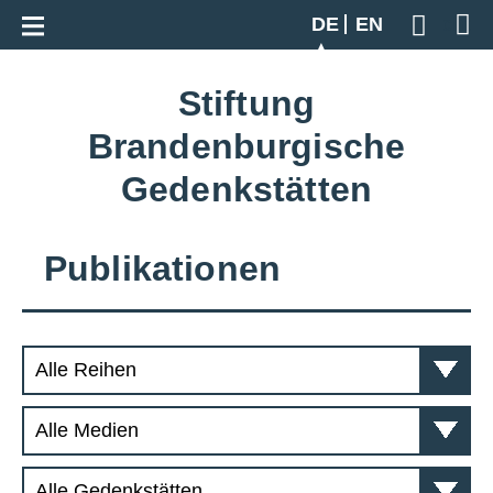
Zur Gesamtübersicht
DE
EN
Geben S
Stiftung
Brandenburgische
Gedenkstätten
Publikationen