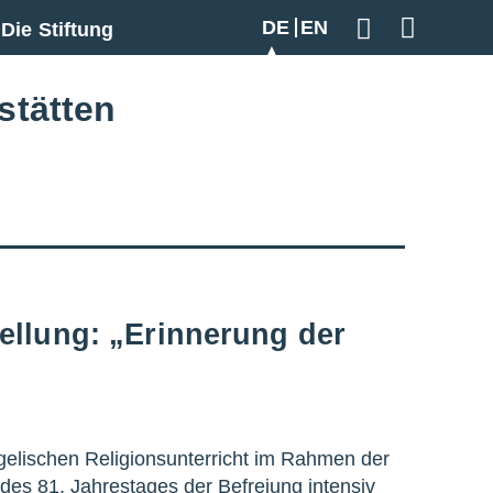
DE
EN
Die Stiftung
Geben Sie hier
stätten
ellung: „Erinnerung der
gelischen Religionsunterricht im Rahmen der
 des 81. Jahrestages der Befreiung intensiv