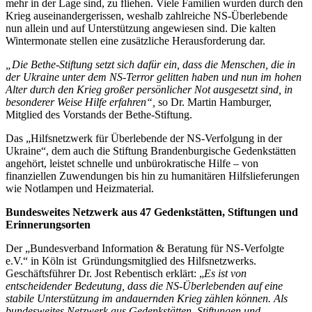
mehr in der Lage sind, zu fliehen. Viele Familien wurden durch den
Krieg auseinandergerissen, weshalb zahlreiche NS-Überlebende
nun allein und auf Unterstützung angewiesen sind. Die kalten
Wintermonate stellen eine zusätzliche Herausforderung dar.
„Die Bethe-Stiftung setzt sich dafür ein, dass die Menschen, die in
der Ukraine unter dem NS-Terror gelitten haben und nun im hohen
Alter durch den Krieg großer persönlicher Not ausgesetzt sind, in
besonderer Weise Hilfe erfahren“,
so Dr. Martin Hamburger,
Mitglied des Vorstands der Bethe-Stiftung.
Das „Hilfsnetzwerk für Überlebende der NS-Verfolgung in der
Ukraine“, dem auch die Stiftung Brandenburgische Gedenkstätten
angehört, leistet schnelle und unbürokratische Hilfe – von
finanziellen Zuwendungen bis hin zu humanitären Hilfslieferungen
wie Notlampen und Heizmaterial.
Bundesweites Netzwerk aus 47 Gedenkstätten, Stiftungen und
Erinnerungsorten
Der „Bundesverband Information & Beratung für NS-Verfolgte
e.V.“ in Köln ist Gründungsmitglied des Hilfsnetzwerks.
Geschäftsführer Dr. Jost Rebentisch erklärt: „
Es ist von
entscheidender Bedeutung, dass die NS-Überlebenden auf eine
stabile Unterstützung im andauernden Krieg zählen können. Als
bundesweites Netzwerk aus Gedenkstätten, Stiftungen und