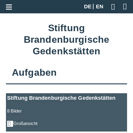
Zur Gesamtübersicht
DE
EN
Geben S
Stiftung
Brandenburgische
Gedenkstätten
Aufgaben
Stiftung Brandenburgische Gedenkstätten
8 Bilder
Großansicht