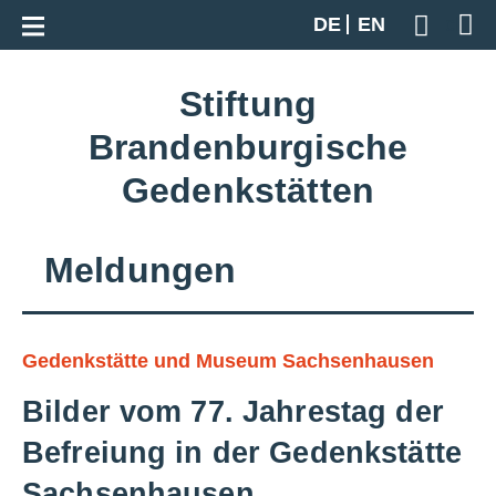
Zur Gesamtübersicht
DE
EN
Geben S
Stiftung
Brandenburgische
Gedenkstätten
Meldungen
Gedenkstätte und Museum Sachsenhausen
Bilder vom 77. Jahrestag der
Befreiung in der Gedenkstätte
Sachsenhausen