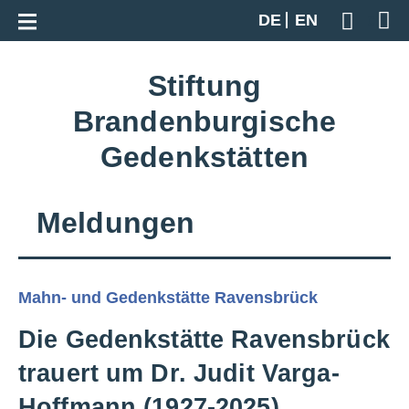
Zur Gesamtübersicht
DE
EN
Geben S
Stiftung
Brandenburgische
Gedenkstätten
Meldungen
Mahn- und Gedenkstätte Ravensbrück
Die Gedenkstätte Ravensbrück
trauert um Dr. Judit Varga-
Hoffmann (1927-2025)