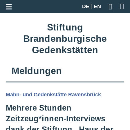
Zur Gesamtübersicht
DE
EN
Geben S
Stiftung
Brandenburgische
Gedenkstätten
Meldungen
Mahn- und Gedenkstätte Ravensbrück
Mehrere Stunden
Zeitzeug*innen-Interviews
dank der Stiftung „Haus der