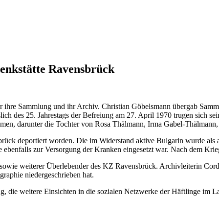
enkstätte Ravensbrück
ür ihre Sammlung und ihr Archiv. Christian Göbelsmann übergab Sammlu
ch des 25. Jahrestags der Befreiung am 27. April 1970 trugen sich se
Namen, darunter die Tochter von Rosa Thälmann, Irma Gabel-Thälmann
ck deportiert worden. Die im Widerstand aktive Bulgarin wurde als 
e ebenfalls zur Versorgung der Kranken eingesetzt war. Nach dem Krieg
 sowie weiterer Überlebender des KZ Ravensbrück. Archivleiterin Cor
raphie niedergeschrieben hat.
g, die weitere Einsichten in die sozialen Netzwerke der Häftlinge im 