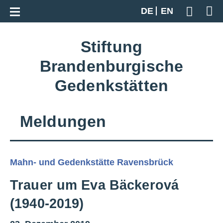
Zur Gesamtübersicht
DE
EN
Geben S
Stiftung
Brandenburgische
Gedenkstätten
Meldungen
Mahn- und Gedenkstätte Ravensbrück
Trauer um Eva Bäckerová
(1940-2019)