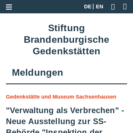
Zur Gesamtübersicht
DE
EN
Geben S
Stiftung
Brandenburgische
Gedenkstätten
Meldungen
Gedenkstätte und Museum Sachsenhausen
"Verwaltung als Verbrechen" -
Neue Ausstellung zur SS-
Behörde "Inspektion der