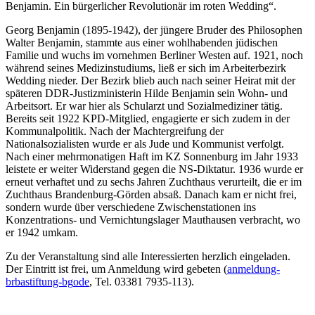
Benjamin. Ein bürgerlicher Revolutionär im roten Wedding“.
Georg Benjamin (1895-1942), der jüngere Bruder des Philosophen
Walter Benjamin, stammte aus einer wohlhabenden jüdischen
Familie und wuchs im vornehmen Berliner Westen auf. 1921, noch
während seines Medizinstudiums, ließ er sich im Arbeiterbezirk
Wedding nieder. Der Bezirk blieb auch nach seiner Heirat mit der
späteren DDR-Justizministerin Hilde Benjamin sein Wohn- und
Arbeitsort. Er war hier als Schularzt und Sozialmediziner tätig.
Bereits seit 1922 KPD-Mitglied, engagierte er sich zudem in der
Kommunalpolitik. Nach der Machtergreifung der
Nationalsozialisten wurde er als Jude und Kommunist verfolgt.
Nach einer mehrmonatigen Haft im KZ Sonnenburg im Jahr 1933
leistete er weiter Widerstand gegen die NS-Diktatur. 1936 wurde er
erneut verhaftet und zu sechs Jahren Zuchthaus verurteilt, die er im
Zuchthaus Brandenburg-Görden absaß. Danach kam er nicht frei,
sondern wurde über verschiedene Zwischenstationen ins
Konzentrations- und Vernichtungslager Mauthausen verbracht, wo
er 1942 umkam.
Zu der Veranstaltung sind alle Interessierten herzlich eingeladen.
Der Eintritt ist frei, um Anmeldung wird gebeten (
anmeldung-
brb
a
stiftung-bg
o
de
, Tel. 03381 7935-113).