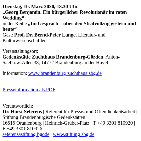
Dienstag, 10. März 2020, 18.30 Uhr
„Georg Benjamin. Ein bürgerlicher Revolutionär im roten
Wedding“
in der Reihe
„Im Gespräch – über den Strafvollzug gestern und
heute“
Gast:
Prof. Dr. Bernd-Peter Lange
, Literatur- und
Kulturwissenschaftler
Veranstaltungsort:
Gedenkstätte Zuchthaus Brandenburg-Görden
, Anton-
Saefkow-Allee 38, 14772 Brandenburg an der Havel
Information:
www.brandenburg-zuchthaus-sbg.de
Presseinformation als PDF
Verantwortlich:
Dr. Horst Seferens
| Referent für Presse- und Öffentlichkeitsarbeit |
Stiftung Brandenburgische Gedenkstätten
16515 Oranienburg | Heinrich-Grüber-Platz | T +49 3301 810920 |
F +49 3301 810926
seferens
a
stiftung-bg
o
de
|
www.stiftung-sbg.de