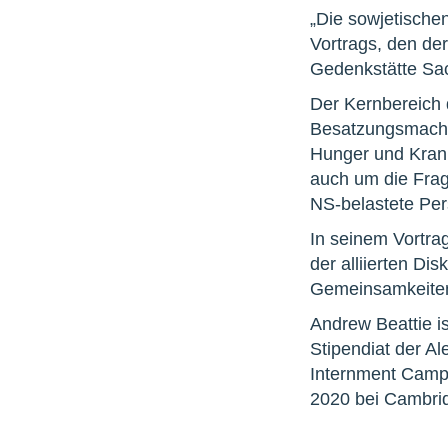
„Die sowjetischen
Vortrags, den der
Gedenkstätte Sach
Der Kernbereich
Besatzungsmacht a
Hunger und Krank
auch um die Frage
NS-belastete Per
In seinem Vortrag
der alliierten Di
Gemeinsamkeiten 
Andrew Beattie i
Stipendiat der Al
Internment Camps
2020 bei Cambrid