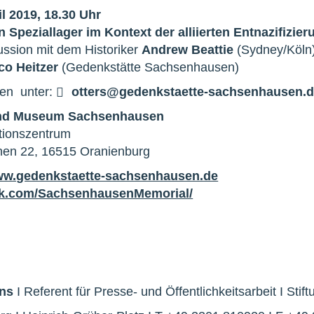
il 2019, 18.30 Uhr
 Speziallager im Kontext der alliierten Entnazifizie
ussion mit dem Historiker
Andrew Beattie
(Sydney/Köln
co Heitzer
(Gedenkstätte Sachsenhausen)
en unter:
otters@gedenkstaette-sachsenhausen.
und Museum Sachsenhausen
tionszentrum
nen 22, 16515 Oranienburg
w.gedenkstaette-sachsenhausen.de
k.com/SachsenhausenMemorial/
ens
I Referent für Presse- und Öffentlichkeitsarbeit I St