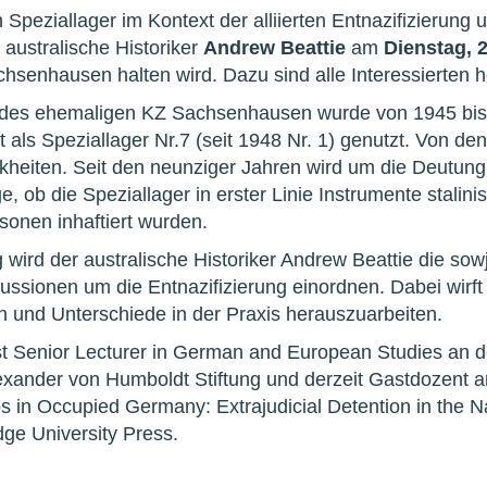
 Speziallager im Kontext der alliierten Entnazifizierung u
 australische Historiker
Andrew Beattie
am
Dienstag, 2
senhausen halten wird. Dazu sind alle Interessierten herz
 des ehemaligen KZ Sachsenhausen wurde von 1945 bis 
ls Speziallager Nr.7 (seit 1948 Nr. 1) genutzt. Von den
heiten. Seit den neunziger Jahren wird um die Deutung 
, ob die Speziallager in erster Linie Instrumente stalini
sonen inhaftiert wurden.
 wird der australische Historiker Andrew Beattie die sowj
skussionen um die Entnazifizierung einordnen. Dabei wirf
und Unterschiede in der Praxis herauszuarbeiten.
st Senior Lecturer in German and European Studies an d
exander von Humboldt Stiftung und derzeit Gastdozent an
 in Occupied Germany: Extrajudicial Detention in the N
ge University Press.