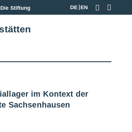
DE
EN
Die Stiftung
Geben Sie hier
stätten
iallager im Kontext der
ätte Sachsenhausen