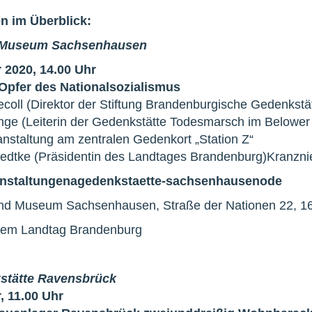
n im Überblick:
 Museum Sachsenhausen
 2020, 14.00 Uhr
Opfer des Nationalsozialismus
coll (Direktor der Stiftung Brandenburgische Gedenkstä
nge (Leiterin der Gedenkstätte Todesmarsch im Belower
nstaltung am zentralen Gedenkort „Station Z“
Liedtke (Präsidentin des Landtages Brandenburg)Kranzn
nstaltungen
a
gedenkstaette-sachsenhausen
o
de
und Museum Sachsenhausen, Straße der Nationen 22, 1
 dem Landtag Brandenburg
stätte Ravensbrück
, 11.00 Uhr