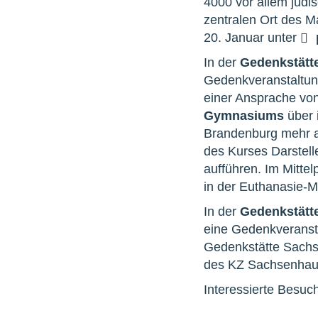
4000 vor allem jüdi
zentralen Ort des M
20. Januar unter
In der
Gedenkstätte
Gedenkveranstaltun
einer Ansprache vo
Gymnasiums
über 
Brandenburg mehr a
des Kurses Darstell
aufführen. Im Mittel
in der Euthanasie-M
In der
Gedenkstätt
eine Gedenkveranstal
Gedenkstätte Sach
des KZ Sachsenhaus
Interessierte Besuc