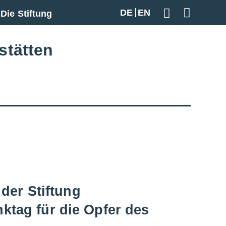
DE
EN
Die Stiftung
Geben Sie hier
stätten
der Stiftung
tag für die Opfer des