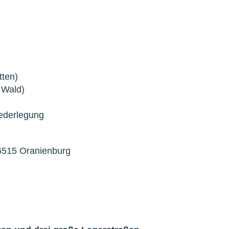
tten)
 Wald)
iederlegung
6515 Oranienburg