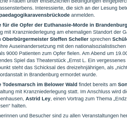
sche Frauen unter entsetzlichen Bedingungen eingepferch
assensterbens. Interessierte, die sich an der Lesung bet
paedagogik
a
ravensbrück
o
de
anmelden.
 für die Opfer der Euthanasie-Morde in Brandenburg
g mit Kranzniederlegung am ehemaligen Standort der Ga
n
Oberbürgermeister Steffen Scheller
sprechen
Schül
ihre Auseinandersetzung mit den nationalsozialistische
ls 9000 Patienten zum Opfer fielen. Am Abend um 19.0
endes Spiel das Theaterstück „Ernst L. Ein vergessenes
punkt steht das Schicksal des dreizehnjährigen, als „nic
ordanstalt in Brandenburg ermordet wurde.
e Todesmarsch im Belower Wald
findet bereits am
Son
tung mit Kranzniederlegung statt. Im Anschluss wird die 
senhausen,
Astrid Ley
, einen Vortrag zum Thema „Endz
en“ halten.
herinnen und Besucher sind zu allen Veranstaltungen her