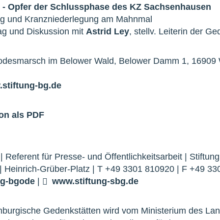
 - Opfer der Schlussphase des KZ Sachsenhausen
ng und Kranzniederlegung am Mahnmal
ag und Diskussion mit
Astrid Ley
, stellv. Leiterin der
Todesmarsch im Belower Wald, Belower Damm 1, 16909 
stiftung-bg.de
on als PDF
| Referent für Presse- und Öffentlichkeitsarbeit | Stift
| Heinrich-Grüber-Platz | T +49 3301 810920 | F +49 3
ng-bg
o
de
|
www.stiftung-sbg.de
enburgische Gedenkstätten wird vom Ministerium des La