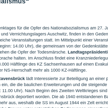
ialismus“
nktages für die Opfer des Nationalsozialismus am 27. J
 und Vernichtungslagers Auschwitz, finden in den Geden
iche Veranstaltungen statt. Im Mittelpunkt einer Verans
eginn: 14.00 Uhr), die gemeinsam von der Gedenkstät
stehen die Opfer der Todesmärsche.
Landtagspräsidenti
prache halten. Im Anschluss findet eine Kranzniederlegun
3.000 Häftlinge des KZ Sachsenhausen auf einen Evakui
er NS-Herrschaft mehr als 1000 KZ-Häftlinge.
Ravensbrück
lädt Interessierte zur Beteiligung an einer
 ein, die die baulichen Erweiterungen und die steigend
n: 11.00 Uhr). Nach Beginn des Zweiten Weltkrieges sin
sbrück deportiert worden. Die ab 1940 entstandenen B
mehr aus, weshalb die SS im August 1944 ein Zelt erricht