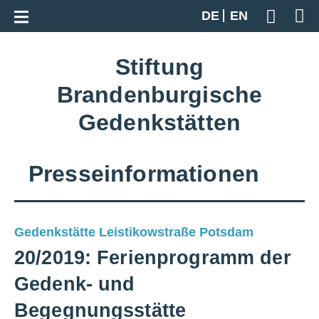
Zur Gesamtübersicht
DE
EN
Geben S
Stiftung
Brandenburgische
Gedenkstätten
Presseinformationen
Gedenkstätte Leistikowstraße Potsdam
20/2019: Ferienprogramm der
Gedenk- und
Begegnungsstätte