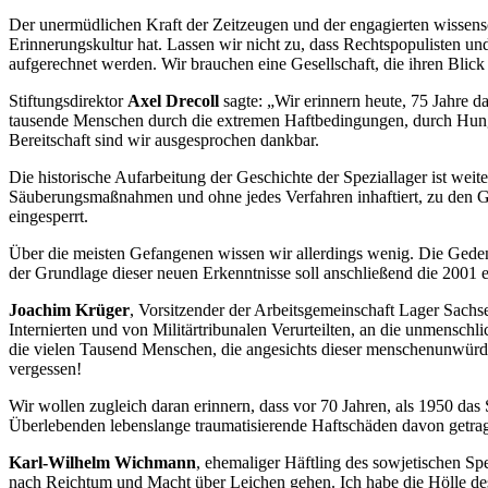
Der unermüdlichen Kraft der Zeitzeugen und der engagierten wissensch
Erinnerungskultur hat. Lassen wir nicht zu, dass Rechtspopulisten 
aufgerechnet werden. Wir brauchen eine Gesellschaft, die ihren Blick
Stiftungsdirektor
Axel Drecoll
sagte: „Wir erinnern heute, 75 Jahre
tausende Menschen durch die extremen Haftbedingungen, durch Hunger
Bereitschaft sind wir ausgesprochen dankbar.
Die historische Aufarbeitung der Geschichte der Speziallager ist wei
Säuberungsmaßnahmen und ohne jedes Verfahren inhaftiert, zu den G
eingesperrt.
Über die meisten Gefangenen wissen wir allerdings wenig. Die Gede
der Grundlage dieser neuen Erkenntnisse soll anschließend die 2001 
Joachim Krüger
, Vorsitzender der Arbeitsgemeinschaft Lager Sachs
Internierten und von Militärtribunalen Verurteilten, an die unmenschl
die vielen Tausend Menschen, die angesichts dieser menschenunwürd
vergessen!
Wir wollen zugleich daran erinnern, dass vor 70 Jahren, als 1950 da
Überlebenden lebenslange traumatisierende Haftschäden davon getra
Karl-Wilhelm Wichmann
, ehemaliger Häftling des sowjetischen Spe
nach Reichtum und Macht über Leichen gehen. Ich habe die Hölle des