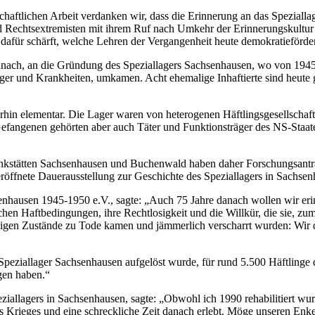
aftlichen Arbeit verdanken wir, dass die Erinnerung an das Speziallag
und Rechtsextremisten mit ihrem Ruf nach Umkehr der Erinnerungskultu
 dafür schärft, welche Lehren der Vergangenheit heute demokratieförde
 danach, an die Gründung des Speziallagers Sachsenhausen, wo von 194
 und Krankheiten, umkamen. Acht ehemalige Inhaftierte sind heute ge
terhin elementar. Die Lager waren von heterogenen Häftlingsgesellscha
efangenen gehörten aber auch Täter und Funktionsträger des NS-Staat
nkstätten Sachsenhausen und Buchenwald haben daher Forschungsanträg
eröffnete Dauerausstellung zur Geschichte des Speziallagers in Sachse
enhausen 1945-1950 e.V., sagte: „Auch 75 Jahre danach wollen wir erin
ichen Haftbedingungen, ihre Rechtlosigkeit und die Willkür, die sie, zu
igen Zustände zu Tode kamen und jämmerlich verscharrt wurden: Wir 
s Speziallager Sachsenhausen aufgelöst wurde, für rund 5.500 Häftlin
gen haben.“
ziallagers in Sachsenhausen, sagte: „Obwohl ich 1990 rehabilitiert wur
 Krieges und eine schreckliche Zeit danach erlebt. Möge unseren Enke