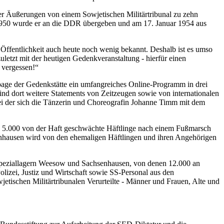
r Äußerungen von einem Sowjetischen Militärtribunal zu zehn
 1950 wurde er an die DDR übergeben und am 17. Januar 1954 aus
en Öffentlichkeit auch heute noch wenig bekannt. Deshalb ist es umso
uletzt mit der heutigen Gedenkveranstaltung - hierfür einen
 vergessen!“
epage der Gedenkstätte ein umfangreiches Online-Programm in drei
ind dort weitere Statements von Zeitzeugen sowie von internationalen
bei der sich die Tänzerin und Choreografin Johanne Timm mit dem
 5.000 von der Haft geschwächte Häftlinge nach einem Fußmarsch
enhausen wird von den ehemaligen Häftlingen und ihren Angehörigen
Speziallagern Weesow und Sachsenhausen, von denen 12.000 an
izei, Justiz und Wirtschaft sowie SS-Personal aus den
jetischen Militärtribunalen Verurteilte - Männer und Frauen, Alte und