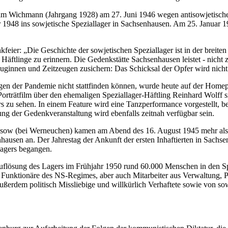
lm Wichmann (Jahrgang 1928) am 27. Juni 1946 wegen antisowjetische
er 1948 ins sowjetische Speziallager in Sachsenhausen. Am 25. Januar
kfeier: „Die Geschichte der sowjetischen Speziallager ist in der breit
Häftlinge zu erinnern. Die Gedenkstätte Sachsenhausen leistet - nicht z
uginnen und Zeitzeugen zusichern: Das Schicksal der Opfer wird nicht
wegen der Pandemie nicht stattfinden können, wurde heute auf der Hom
orträtfilm über den ehemaligen Speziallager-Häftling Reinhard Wolff s
s zu sehen. In einem Feature wird eine Tanzperformance vorgestellt, 
ng der Gedenkveranstaltung wird ebenfalls zeitnah verfügbar sein.
eesow (bei Werneuchen) kamen am Abend des 16. August 1945 mehr als
ausen an. Der Jahrestag der Ankunft der ersten Inhaftierten in Sachs
lagers begangen.
Auflösung des Lagers im Frühjahr 1950 rund 60.000 Menschen in den 
unktionäre des NS-Regimes, aber auch Mitarbeiter aus Verwaltung, Pol
außerdem politisch Missliebige und willkürlich Verhaftete sowie von sow