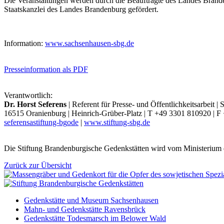
Die Veranstaltungen werden durch die Beauftragte des Landes Brande
Staatskanzlei des Landes Brandenburg gefördert.
Information:
www.sachsenhausen-sbg.de
Presseinformation als PDF
Verantwortlich:
Dr. Horst Seferens
| Referent für Presse- und Öffentlichkeitsarbeit 
16515 Oranienburg | Heinrich-Grüber-Platz | T +49 3301 810920 | 
seferens
a
stiftung-bg
o
de
|
www.stiftung-sbg.de
Die Stiftung Brandenburgische Gedenkstätten wird vom Ministerium 
Zurück zur Übersicht
Gedenkstätte und Museum Sachsenhausen
Mahn- und Gedenkstätte Ravensbrück
Gedenkstätte Todesmarsch im Belower Wald