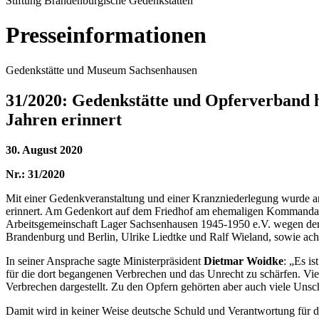
Stiftung Brandenburgische Gedenkstätten
Presseinformationen
Gedenkstätte und Museum Sachsenhausen
31/2020: Gedenkstätte und Opferverband ha
Jahren erinnert
30. August 2020
Nr.: 31/2020
Mit einer Gedenkveranstaltung und einer Kranzniederlegung wurde am
erinnert. Am Gedenkort auf dem Friedhof am ehemaligen Kommandante
Arbeitsgemeinschaft Lager Sachsenhausen 1945-1950 e.V. wegen der 
Brandenburg und Berlin, Ulrike Liedtke und Ralf Wieland, sowie acht
In seiner Ansprache sagte Ministerpräsident
Dietmar Woidke
: „Es i
für die dort begangenen Verbrechen und das Unrecht zu schärfen. Vie
Verbrechen dargestellt. Zu den Opfern gehörten aber auch viele Unsch
Damit wird in keiner Weise deutsche Schuld und Verantwortung für de