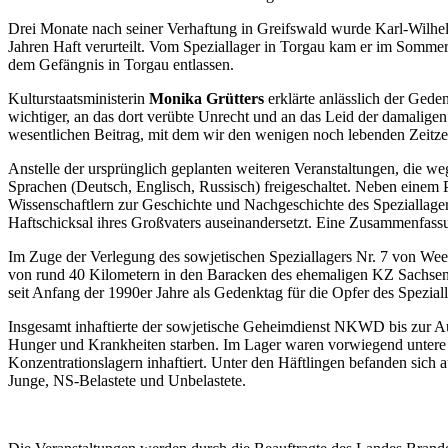
Drei Monate nach seiner Verhaftung in Greifswald wurde Karl-Wilhe
Jahren Haft verurteilt. Vom Speziallager in Torgau kam er im Somm
dem Gefängnis in Torgau entlassen.
Kulturstaatsministerin
Monika Grütters
erklärte anlässlich der Geden
wichtiger, an das dort verübte Unrecht und an das Leid der damaligen 
wesentlichen Beitrag, mit dem wir den wenigen noch lebenden Zeitze
Anstelle der ursprünglich geplanten weiteren Veranstaltungen, die 
Sprachen (Deutsch, Englisch, Russisch) freigeschaltet. Neben einem P
Wissenschaftlern zur Geschichte und Nachgeschichte des Speziallager
Haftschicksal ihres Großvaters auseinandersetzt. Eine Zusammenfassu
Im Zuge der Verlegung des sowjetischen Speziallagers Nr. 7 von W
von rund 40 Kilometern in den Baracken des ehemaligen KZ Sachsenh
seit Anfang der 1990er Jahre als Gedenktag für die Opfer des Spezial
Insgesamt inhaftierte der sowjetische Geheimdienst NKWD bis zur 
Hunger und Krankheiten starben. Im Lager waren vorwiegend untere F
Konzentrationslagern inhaftiert. Unter den Häftlingen befanden sich 
Junge, NS-Belastete und Unbelastete.