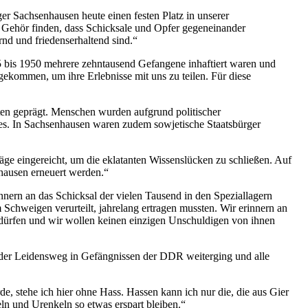
er Sachsenhausen heute einen festen Platz in unserer
r Gehör finden, dass Schicksale und Opfer gegeneinander
rnd und friedenserhaltend sind.“
5 bis 1950 mehrere zehntausend Gefangene inhaftiert waren und
kommen, um ihre Erlebnisse mit uns zu teilen. Für diese
ften geprägt. Menschen wurden aufgrund politischer
es. In Sachsenhausen waren zudem sowjetische Staatsbürger
e eingereicht, um die eklatanten Wissenslücken zu schließen. Auf
nhausen erneuert werden.“
nern an das Schicksal der vielen Tausend in den Speziallagern
m Schweigen verurteilt, jahrelang ertragen mussten. Wir erinnern an
dürfen und wir wollen keinen einzigen Unschuldigen von ihnen
ge der Leidensweg in Gefängnissen der DDR weiterging und alle
de, stehe ich hier ohne Hass. Hassen kann ich nur die, die aus Gier
ln und Urenkeln so etwas erspart bleiben.“