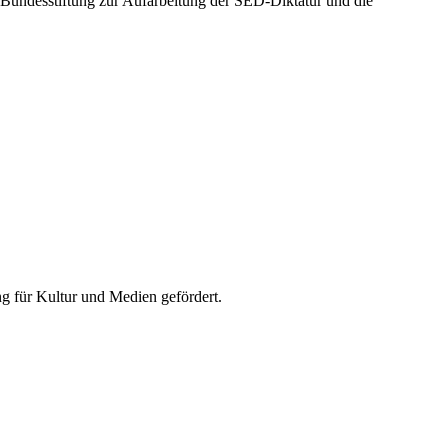
 Bundesstiftung zur Aufarbeitung der SED-Diktatur und die
 für Kultur und Medien gefördert.