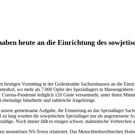
ben heute an die Einrichtung des sowjetis
 heutigen Vormitttag in der Gedenkstätte Sachsenhausen an die Einric
nhof, wo mehr als 7.000 Opfer des Speziallagers in Massengräbern r
Corona-Pandemie lediglich 120 Gäste versammeln, unter ihnen Minist
 ehemalige Inhaftierte und zahlreiche Angehörige.
st unsere gemeinsame Aufgabe, die Erinnerung an das Speziallager Sach
l zu lang wurden die sowjetischen Speziallager nur als angemessene A
uldige. Noch immer fällt es einigen schwer, stalinistische Verbrechen 
n monströsen NS-Terror relativiert. Das Menschheitsverbrechen Holocau