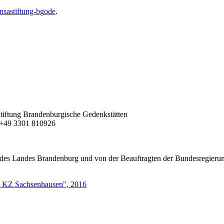
ens
a
stiftung-bg
o
de
.
| Stiftung Brandenburgische Gedenkstätten
F +49 3301 810926
des Landes Brandenburg und von der Beauftragten der Bundesregierung