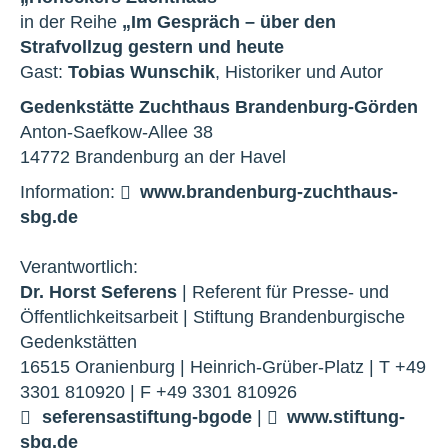
in der Reihe
„Im Gespräch – über den
Strafvollzug gestern und heute
Gast:
Tobias Wunschik
, Historiker und Autor
Gedenkstätte Zuchthaus Brandenburg-Görden
Anton-Saefkow-Allee 38
14772 Brandenburg an der Havel
Information:
www.brandenburg-zuchthaus-
sbg.de
Verantwortlich:
Dr. Horst Seferens
| Referent für Presse- und
Öffentlichkeitsarbeit | Stiftung Brandenburgische
Gedenkstätten
16515 Oranienburg | Heinrich-Grüber-Platz | T +49
3301 810920 | F +49 3301 810926
seferens
a
stiftung-bg
o
de
|
www.stiftung-
sbg.de