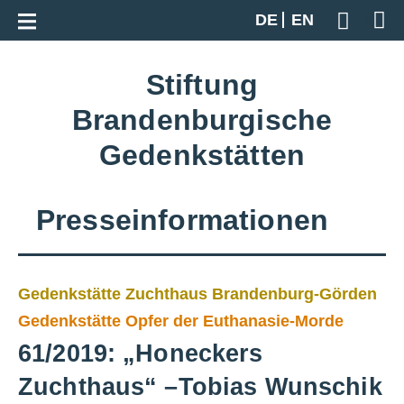
Zur Gesamtübersicht
DE
EN
Geben S
Stiftung
Brandenburgische
Gedenkstätten
Presseinformationen
Gedenkstätte Zuchthaus Brandenburg-Görden
Gedenkstätte Opfer der Euthanasie-Morde
61/2019: „Honeckers
Zuchthaus“ –Tobias Wunschik