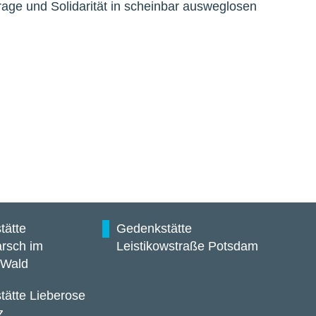
age und Solidarität in scheinbar ausweglosen
tätte
Gedenkstätte
rsch im
Leistikowstraße Potsdam
 Wald
ätte Lieberose
z