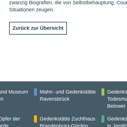
zwanzig Biografien, die von Selbstbehauptung, Cour
Situationen zeugen.
Zurück zur Übersicht
 und Museum
Mahn- und Gedenkstätte
Gedenks
en
Ravensbrück
Todesma
Belower
Opfer der
Gedenkstätte Zuchthaus
Gedenkst
orde
Brandenburg-Görden
in Jamlit