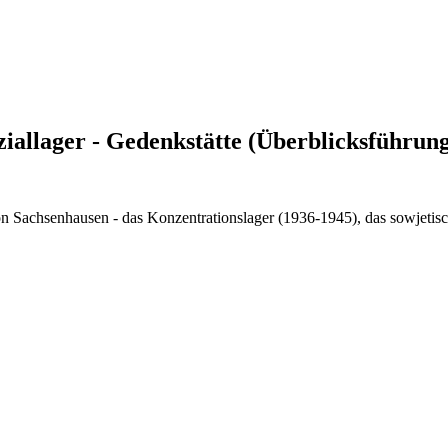
iallager - Gedenkstätte (Überblicksführun
on Sachsenhausen - das Konzentrationslager (1936-1945), das sowjetis