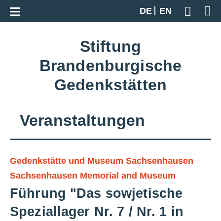
Zur Gesamtübersicht
DE
EN
Geben S
Stiftung
Brandenburgische
Gedenkstätten
Veranstaltungen
Gedenkstätte und Museum Sachsenhausen
Sachsenhausen Memorial and Museum
Führung "Das sowjetische
Speziallager Nr. 7 / Nr. 1 in