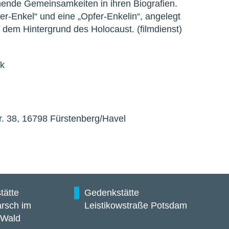
ende Gemeinsamkeiten in ihren Biografien.
r-Enkel“ und eine „Opfer-Enkelin“, angelegt
r dem Hintergrund des Holocaust. (filmdienst)
ck
r. 38, 16798 Fürstenberg/Havel
tätte
Gedenkstätte
rsch im
Leistikowstraße Potsdam
 Wald