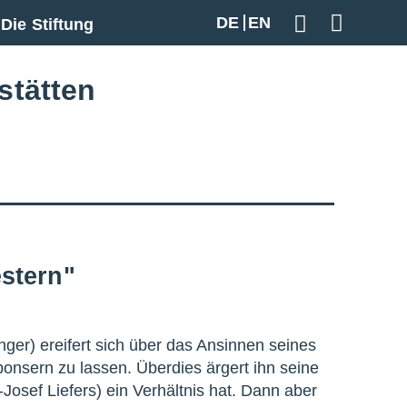
DE
EN
Die Stiftung
Geben Sie hier
stätten
stern"
nger) ereifert sich über das Ansinnen seines
onsern zu lassen. Überdies ärgert ihn seine
an-Josef Liefers) ein Verhältnis hat. Dann aber