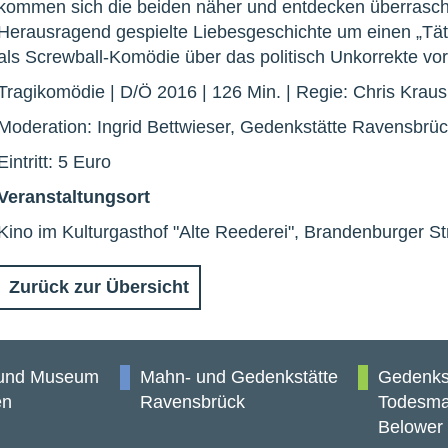
kommen sich die beiden näher und entdecken überrasch
Herausragend gespielte Liebesge­schichte um einen „Täte
als Screwball-Komödie über das politisch Un­korrekte vo
Tragikomödie | D/Ö 2016 | 126 Min. | Regie: Chris Kraus
Moderation: Ingrid Bettwieser, Gedenkstätte Ravensbrü
Eintritt: 5 Euro
Veranstaltungsort
Kino im Kulturgasthof "Alte Reederei", Brandenburger St
Zurück zur Übersicht
 und Museum
Mahn- und Gedenkstätte
Gedenks
en
Ravensbrück
Todesma
Belower