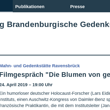
Publikationen
Presse
ng Brandenburgische Gedenk
Mahn- und Gedenkstätte Ravensbrück
Filmgespräch "Die Blumen von ge
24. April 2019 – 19:00 Uhr
Ein humorloser deutscher Holocaust-Forscher (Lars Ei­di
Instituts, einen Auschwitz-Kongress von Daimler-Benz sp
französische Prak­tikantin, die mit dem Insti­tutsleiter (J