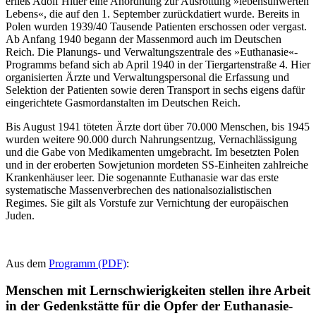
erließ Adolf Hitler eine Anordnung zur Ausrottung »lebensunwerten
Lebens«, die auf den 1. September zurückdatiert wurde. Bereits in
Polen wurden 1939/40 Tausende Patienten erschossen oder vergast.
Ab Anfang 1940 begann der Massenmord auch im Deutschen
Reich. Die Planungs- und Verwaltungszentrale des »Euthanasie«-
Programms befand sich ab April 1940 in der Tiergartenstraße 4. Hier
organisierten Ärzte und Verwaltungspersonal die Erfassung und
Selektion der Patienten sowie deren Transport in sechs eigens dafür
eingerichtete Gasmordanstalten im Deutschen Reich.
Bis August 1941 töteten Ärzte dort über 70.000 Menschen, bis 1945
wurden weitere 90.000 durch Nahrungsentzug, Vernachlässigung
und die Gabe von Medikamenten umgebracht. Im besetzten Polen
und in der eroberten Sowjetunion mordeten SS-Einheiten zahlreiche
Krankenhäuser leer. Die sogenannte Euthanasie war das erste
systematische Massenverbrechen des nationalsozialistischen
Regimes. Sie gilt als Vorstufe zur Vernichtung der europäischen
Juden.
Aus dem
Programm (PDF)
:
Menschen mit Lernschwierigkeiten stellen ihre Arbeit
in der Gedenkstätte für die Opfer der Euthanasie-