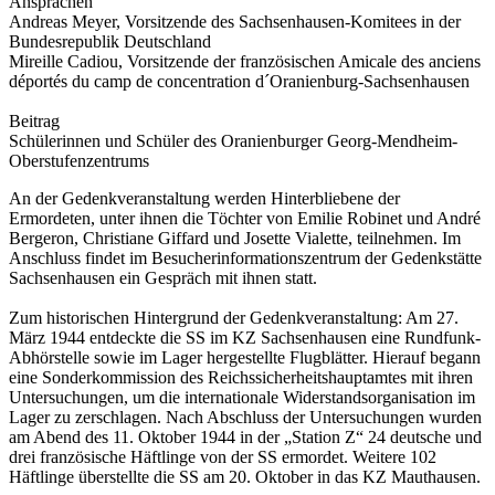
Ansprachen
Andreas Meyer, Vorsitzende des Sachsenhausen-Komitees in der
Bundesrepublik Deutschland
Mireille Cadiou, Vorsitzende der französischen Amicale des anciens
déportés du camp de concentration d´Oranienburg-Sachsenhausen
Beitrag
Schülerinnen und Schüler des Oranienburger Georg-Mendheim-
Oberstufenzentrums
An der Gedenkveranstaltung werden Hinterbliebene der
Ermordeten, unter ihnen die Töchter von Emilie Robinet und André
Bergeron, Christiane Giffard und Josette Vialette, teilnehmen. Im
Anschluss findet im Besucherinformationszentrum der Gedenkstätte
Sachsenhausen ein Gespräch mit ihnen statt.
Zum historischen Hintergrund der Gedenkveranstaltung: Am 27.
März 1944 entdeckte die SS im KZ Sachsenhausen eine Rundfunk-
Abhörstelle sowie im Lager hergestellte Flugblätter. Hierauf begann
eine Sonderkommission des Reichssicherheitshauptamtes mit ihren
Untersuchungen, um die internationale Widerstandsorganisation im
Lager zu zerschlagen. Nach Abschluss der Untersuchungen wurden
am Abend des 11. Oktober 1944 in der „Station Z“ 24 deutsche und
drei französische Häftlinge von der SS ermordet. Weitere 102
Häftlinge überstellte die SS am 20. Oktober in das KZ Mauthausen.