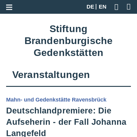
Zur Gesamtübersicht
DE
EN
Geben S
Stiftung
Brandenburgische
Gedenkstätten
Veranstaltungen
Mahn- und Gedenkstätte Ravensbrück
Deutschlandpremiere: Die
Aufseherin - der Fall Johanna
Langefeld