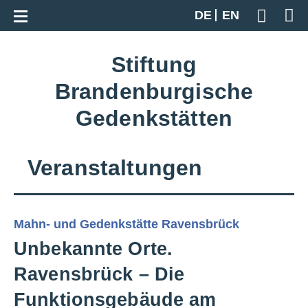
Zur Gesamtübersicht
DE
EN
Geben S
Stiftung
Brandenburgische
Gedenkstätten
Veranstaltungen
Mahn- und Gedenkstätte Ravensbrück
Unbekannte Orte.
Ravensbrück – Die
Funktionsgebäude am