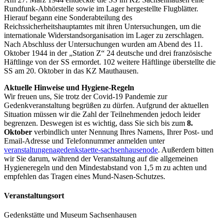
Rundfunk-Abhörstelle sowie im Lager hergestellte Flugblätter.
Hierauf begann eine Sonderabteilung des
Reichssicherheitshauptamtes mit ihren Untersuchungen, um die
internationale Widerstandsorganisation im Lager zu zerschlagen.
Nach Abschluss der Untersuchungen wurden am Abend des 11.
Oktober 1944 in der „Station Z“ 24 deutsche und drei französische
Häftlinge von der SS ermordet. 102 weitere Häftlinge überstellte die
SS am 20. Oktober in das KZ Mauthausen.
Aktuelle Hinweise und Hygiene-Regeln
Wir freuen uns, Sie trotz der Covid-19 Pandemie zur
Gedenkveranstaltung begrüßen zu dürfen. Aufgrund der aktuellen
Situation müssen wir die Zahl der Teilnehmenden jedoch leider
begrenzen. Deswegen ist es wichtig, dass Sie sich bis zum
8.
Oktober
verbindlich unter Nennung Ihres Namens, Ihrer Post- und
Email-Adresse und Telefonnummer anmelden unter
veranstaltungen
a
gedenkstaette-sachsenhausen
o
de
. Außerdem bitten
wir Sie darum, während der Veranstaltung auf die allgemeinen
Hygieneregeln und den Mindestabstand von 1,5 m zu achten und
empfehlen das Tragen eines Mund-Nasen-Schutzes.
Veranstaltungsort
Gedenkstätte und Museum Sachsenhausen