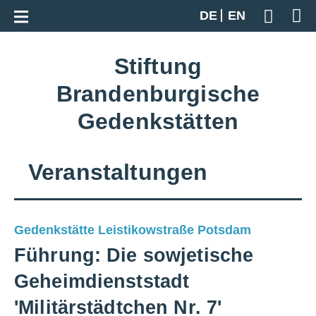
Zur Gesamtübersicht
DE
EN
Geben S
Stiftung
Brandenburgische
Gedenkstätten
Veranstaltungen
Gedenkstätte Leistikowstraße Potsdam
Führung: Die sowjetische
Geheimdienststadt
'Militärstädtchen Nr. 7'