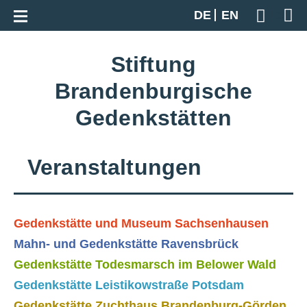
Zur Gesamtübersicht
DE
EN
Geben S
Stiftung
Brandenburgische
Gedenkstätten
Veranstaltungen
Gedenkstätte und Museum Sachsenhausen
Mahn- und Gedenkstätte Ravensbrück
Gedenkstätte Todesmarsch im Belower Wald
Gedenkstätte Leistikowstraße Potsdam
Gedenkstätte Zuchthaus Brandenburg-Görden