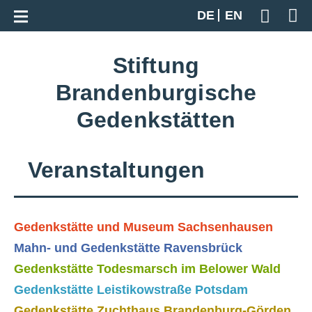
Zur Gesamtübersicht
DE
EN
Geben S
Stiftung
Brandenburgische
Gedenkstätten
Veranstaltungen
Gedenkstätte und Museum Sachsenhausen
Mahn- und Gedenkstätte Ravensbrück
Gedenkstätte Todesmarsch im Belower Wald
Gedenkstätte Leistikowstraße Potsdam
Gedenkstätte Zuchthaus Brandenburg-Görden