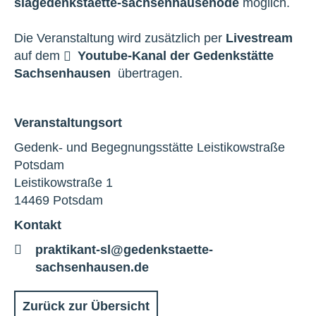
sl
a
gedenkstaette-sachsenhausen
o
de
möglich.
Die Veranstaltung wird zusätzlich per
Livestream
auf dem
Youtube-Kanal der Gedenkstätte
Sachsenhausen
übertragen.
Veranstaltungsort
Gedenk- und Begegnungsstätte Leistikowstraße
Potsdam
Leistikowstraße 1
14469 Potsdam
Kontakt
E-
praktikant-sl@gedenkstaette-
Mail
sachsenhausen.de
Zurück zur Übersicht