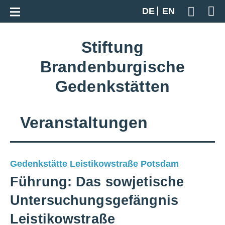
Zur Gesamtübersicht
DE
EN
Geben S
Stiftung
Brandenburgische
Gedenkstätten
Veranstaltungen
Gedenkstätte Leistikowstraße Potsdam
Führung: Das sowjetische
Untersuchungsgefängnis
Leistikowstraße