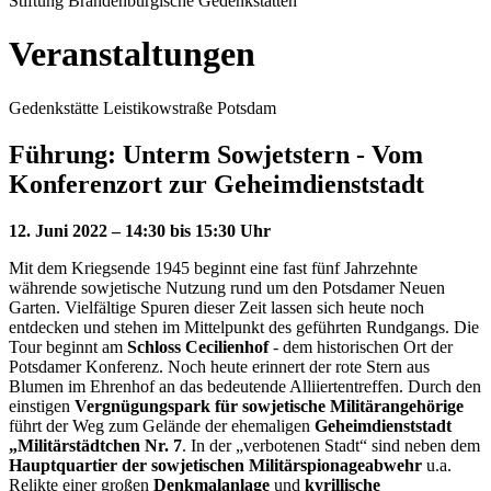
Stiftung Brandenburgische Gedenkstätten
Veranstaltungen
Gedenkstätte Leistikowstraße Potsdam
Führung: Unterm Sowjetstern - Vom
Konferenzort zur Geheimdienststadt
12. Juni 2022 – 14:30 bis 15:30 Uhr
Mit dem Kriegsende 1945 beginnt eine fast fünf Jahrzehnte
währende sowjetische Nutzung rund um den Potsdamer Neuen
Garten. Vielfältige Spuren dieser Zeit lassen sich heute noch
entdecken und stehen im Mittelpunkt des geführten Rundgangs. Die
Tour beginnt am
Schloss Cecilienhof
- dem historischen Ort der
Potsdamer Konferenz. Noch heute erinnert der rote Stern aus
Blumen im Ehrenhof an das bedeutende Alliiertentreffen. Durch den
einstigen
Vergnügungspark für sowjetische Militärangehörige
führt der Weg zum Gelände der ehemaligen
Geheimdienststadt
„Militärstädtchen Nr. 7
. In der „verbotenen Stadt“ sind neben dem
Hauptquartier der sowjetischen Militärspionageabwehr
u.a.
Relikte einer großen
Denkmalanlage
und
kyrillische