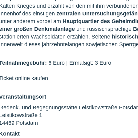
Kalten Krieges und erzählt von den mit ihm verbundenen
Innenhof des einstigen
zentralen Untersuchungsgefä
unter anderem vorbei am
Hauptquartier des Geheimdi
einer großen Denkmalanlage
und russischsprachige
B
stationierten Wachsoldaten erzählen. Seltene
historisc
Innenwelt dieses jahrzehntelangen sowjetischen Sperrge
Teilnahmegebühr:
6 Euro | Ermäßigt: 3 Euro
Ticket online kaufen
Veranstaltungsort
Gedenk- und Begegnungsstätte Leistikowstraße Potsda
Leistikowstraße 1
14469 Potsdam
Kontakt