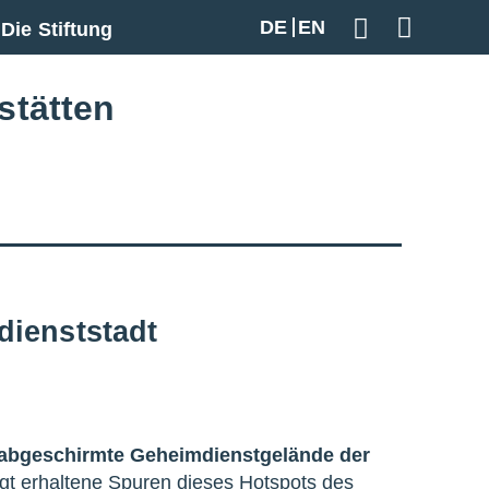
DE
EN
Die Stiftung
Geben Sie hier
stätten
dienststadt
abgeschirmte Geheimdienstgelände der
igt erhaltene Spuren dieses Hotspots des