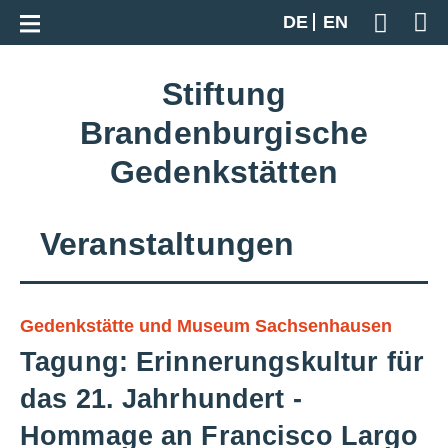
Zur Gesamtübersicht
DE
EN
Geben S
Stiftung
Brandenburgische
Gedenkstätten
Veranstaltungen
Gedenkstätte und Museum Sachsenhausen
Tagung: Erinnerungskultur für
das 21. Jahrhundert -
Hommage an Francisco Largo