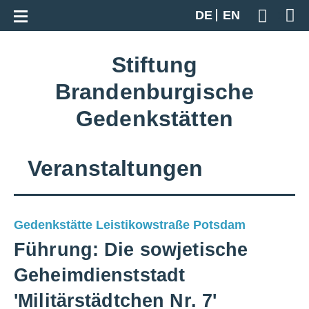
Zur Gesamtübersicht
DE
EN
Geben S
Stiftung
Brandenburgische
Gedenkstätten
Veranstaltungen
Gedenkstätte Leistikowstraße Potsdam
Führung: Die sowjetische
Geheimdienststadt
'Militärstädtchen Nr. 7'