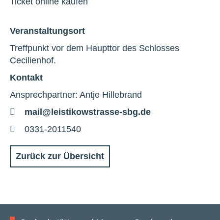
Ticket online kaufen
Veranstaltungsort
Treffpunkt vor dem Haupttor des Schlosses
Cecilienhof.
Kontakt
Ansprechpartner: Antje Hillebrand
E-
mail@leistikowstrasse-sbg.de
Mail
Telefon
0331-2011540
Zurück zur Übersicht