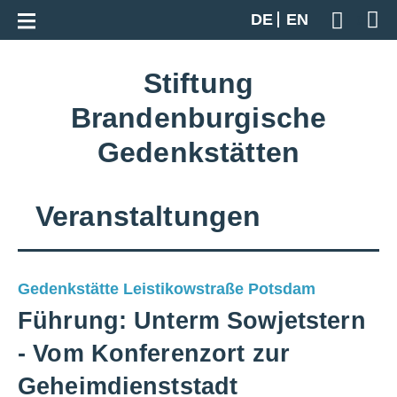
Zur Gesamtübersicht
DE
EN
Geben S
Stiftung
Brandenburgische
Gedenkstätten
Veranstaltungen
Gedenkstätte Leistikowstraße Potsdam
Führung: Unterm Sowjetstern
- Vom Konferenzort zur
Geheimdienststadt