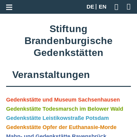
Zur Gesamtübersicht
DE
EN
Geben S
Stiftung
Brandenburgische
Gedenkstätten
Veranstaltungen
Gedenkstätte und Museum Sachsenhausen
Gedenkstätte Todesmarsch im Belower Wald
Gedenkstätte Leistikowstraße Potsdam
Gedenkstätte Opfer der Euthanasie-Morde
Mahn- und Gedenkstätte Ravensbrück