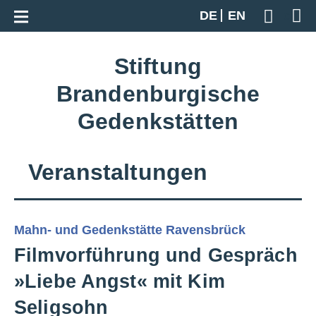
Zur Gesamtübersicht
DE
EN
Geben S
Stiftung
Brandenburgische
Gedenkstätten
Veranstaltungen
Mahn- und Gedenkstätte Ravensbrück
Filmvorführung und Gespräch
»Liebe Angst« mit Kim
Seligsohn