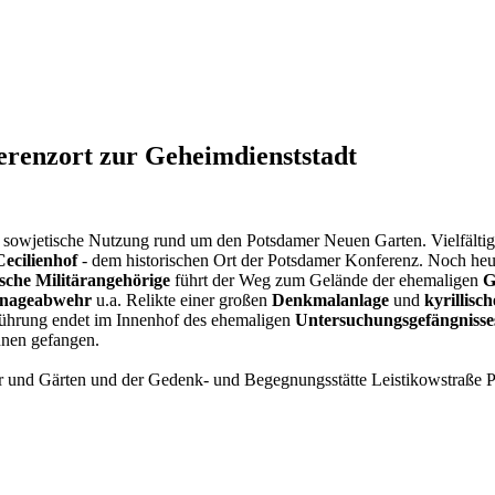
renzort zur Geheimdienststadt
 sowjetische Nutzung rund um den Potsdamer Neuen Garten. Vielfältige
Cecilienhof
- dem historischen Ort der Potsdamer Konferenz. Noch heut
sche Militärangehörige
führt der Weg zum Gelände der ehemaligen
G
ionageabwehr
u.a. Relikte einer großen
Denkmalanlage
und
kyrillisc
Führung endet im Innenhof des ehemaligen
Untersuchungsgefängnisse
nnen gefangen.
r und Gärten und der Gedenk- und Begegnungsstätte Leistikowstraße 